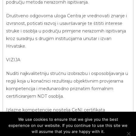
području metoda nerazornih ispitivanja.
Društveno odgovorna uloga Centra je vrednovati znanje i
izvrsnost, poticati razvoj i usavršavanje te štititi interese
struke i osoblja u području primjene nerazornih ispitivanja
kroz suradnju s drugim institucijama unutar i izvan
Hrvatske.
VIZIJA
Nuditi najkvalitetniju stručnu izobrazbu i osposobljavanja u
regiji koja u konačnici rezultiraju objektivnim provjerama
kompetencija i međunarodno priznatim formalnim
certificiranjem NDT osoblja.
Izlazne kompetencije nositelja CeNI certifikata
predstavljati će zaštitni znak izobrazbe i rada Centra koji se
We use cookies to ensure that we give you the best
temelje na kvaliteti, uslužnosti, povjerenju,
experience on our website. If you continue to use this site we
will assume that you are happy with it.
transparentnosti, profesionalnosti, stručnosti i inovativnosti